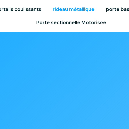
rtails coulissants
rideau métallique
porte ba
Porte sectionnelle Motorisée