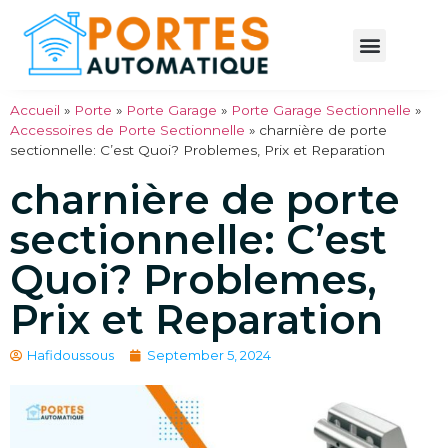
portails coulissants
rideau métallique
porte basculante
Porte sectionnelle Motorisée
Accueil
»
Porte
»
Porte Garage
»
Porte Garage Sectionnelle
»
Accessoires de Porte Sectionnelle
»
charnière de porte
sectionnelle: C’est Quoi? Problemes, Prix et Reparation
charnière de porte
sectionnelle: C’est
Quoi? Problemes,
Prix et Reparation
Hafidoussous
September 5, 2024