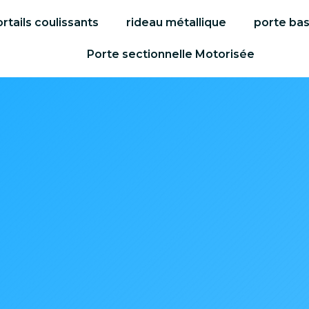
rtails coulissants
rideau métallique
porte ba
Porte sectionnelle Motorisée